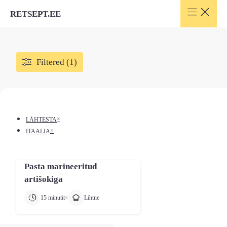
Skip
RETSEPT.EE
to
content
Filtered (1)
×
LÄHTESTA
×
ITAALIA
Pasta marineeritud
artišokiga
15 minutit
Lihtne