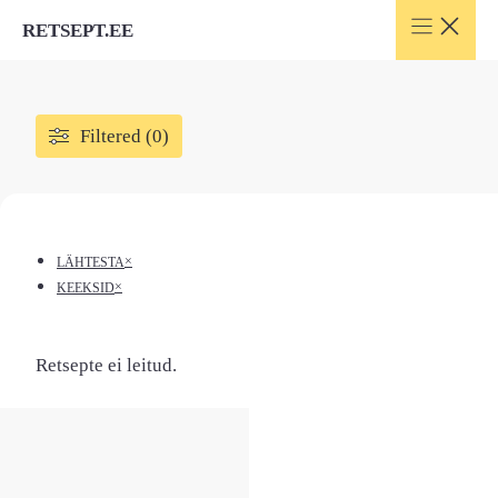
Skip
RETSEPT.EE
to
content
Filtered (0)
×
LÄHTESTA
×
KEEKSID
Retsepte ei leitud.