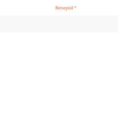
Retseptid
ge. Touch device users, explore by touch or with swipe gesture