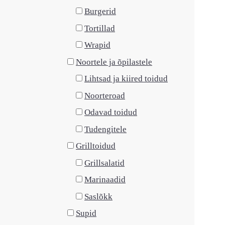
Burgerid
Tortillad
Wrapid
Noortele ja õpilastele
Lihtsad ja kiired toidud
Noorteroad
Odavad toidud
Tudengitele
Grilltoidud
Grillsalatid
Marinaadid
Saslõkk
Supid