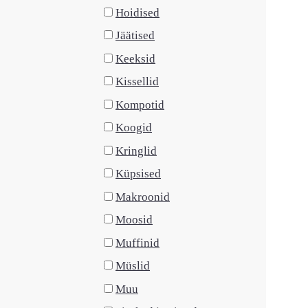
Hoidised
Jäätised
Keeksid
Kissellid
Kompotid
Koogid
Kringlid
Küpsised
Makroonid
Moosid
Muffinid
Müslid
Muu