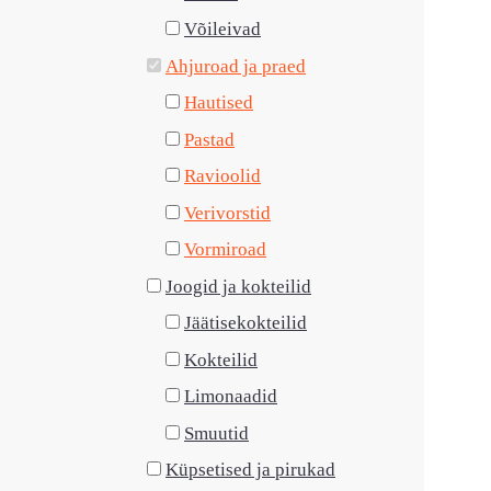
Võileivad
Ahjuroad ja praed
Hautised
Pastad
Ravioolid
Verivorstid
Vormiroad
Joogid ja kokteilid
Jäätisekokteilid
Kokteilid
Limonaadid
Smuutid
Küpsetised ja pirukad