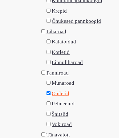
Kohupiimapannkoogid
Krepid
Õhukesed pannkoogid
Liharoad
Kalatoidud
Kotletid
Linnuliharoad
Panniroad
Munaroad
Omletid
Pelmeenid
Šnitslid
Vokiroad
Tänavatoit