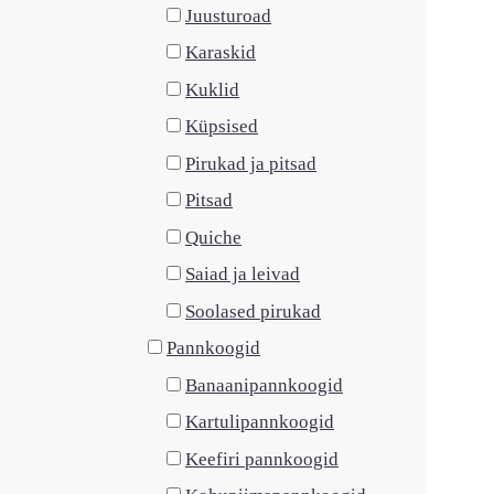
Juusturoad
Karaskid
Kuklid
Küpsised
Pirukad ja pitsad
Pitsad
Quiche
Saiad ja leivad
Soolased pirukad
Pannkoogid
Banaanipannkoogid
Kartulipannkoogid
Keefiri pannkoogid