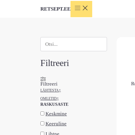
Skip
RETSEPT.EE
to
content
Otsi
When autocomplete results are available use
Filtreeri
R
Filtreeri
×
LÄHTESTA
×
OMLETID
RASKUSASTE
Keskmine
Keeruline
Lihtne