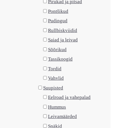
Pirukad ja pitsad
Pontšikud
Pudingud
Rullbiskviidid
Saiad ja leivad
Sõõrikud
Tassikoogid
Tordid
Vahvlid
Suupisted
Eelroad ja vahepalad
Hummus
Leivamäärded
Snäkid