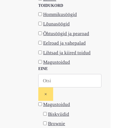
TOIDUKORD
Hommikusöögid
Lõunasöögid
Õhtusöögid ja pearoad
Eelroad ja vahepalad
Lihtsad ja kiired toidud
Magustoidud
EINE
×
Magustoidud
Biskviidid
Brownie