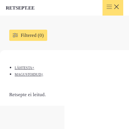
Skip
RETSEPT.EE
to
content
Filtered (0)
×
LÄHTESTA
×
MAGUSTOIDUD
Retsepte ei leitud.