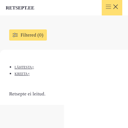
Skip
RETSEPT.EE
to
content
Filtered (0)
×
LÄHTESTA
×
KREETA
Retsepte ei leitud.