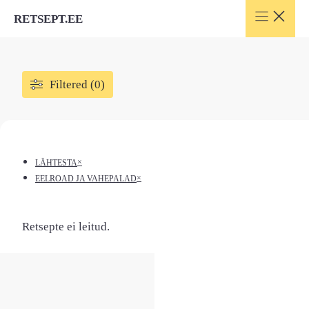
Skip
RETSEPT.EE
to
content
Filtered (0)
×
LÄHTESTA
×
EELROAD JA VAHEPALAD
Retsepte ei leitud.