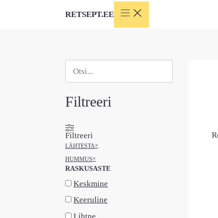
Skip
RETSEPT.EE
to
content
Otsi
When autocomplete results are available use
Filtreeri
R
Filtreeri
×
LÄHTESTA
×
HUMMUS
RASKUSASTE
Keskmine
Keeruline
Lihtne