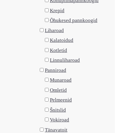
Kohupiimapannkoogid
Krepid
Õhukesed pannkoogid
Liharoad
Kalatoidud
Kotletid
Linnuliharoad
Panniroad
Munaroad
Omletid
Pelmeenid
Šnitslid
Vokiroad
Tänavatoit