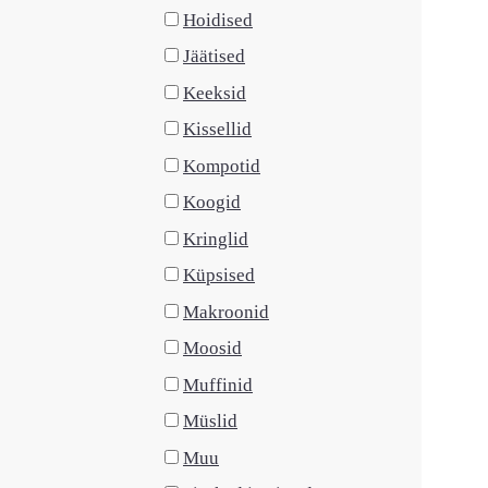
Hoidised
Jäätised
Keeksid
Kissellid
Kompotid
Koogid
Kringlid
Küpsised
Makroonid
Moosid
Muffinid
Müslid
Muu