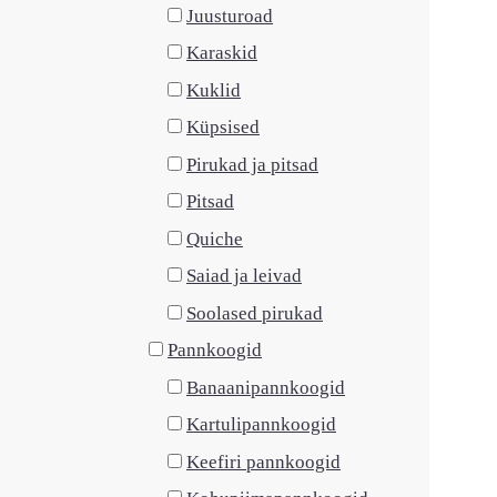
Juusturoad
Karaskid
Kuklid
Küpsised
Pirukad ja pitsad
Pitsad
Quiche
Saiad ja leivad
Soolased pirukad
Pannkoogid
Banaanipannkoogid
Kartulipannkoogid
Keefiri pannkoogid