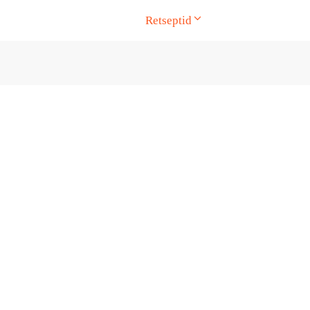
Retseptid
ge. Touch device users, explore by touch or with swipe gesture