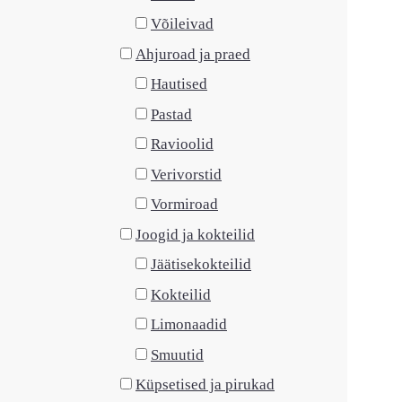
Võileivad
Ahjuroad ja praed
Hautised
Pastad
Ravioolid
Verivorstid
Vormiroad
Joogid ja kokteilid
Jäätisekokteilid
Kokteilid
Limonaadid
Smuutid
Küpsetised ja pirukad