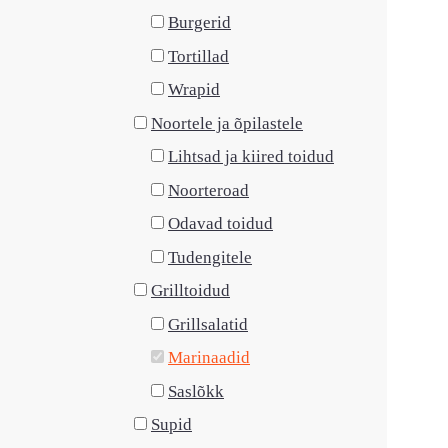
Burgerid
Tortillad
Wrapid
Noortele ja õpilastele
Lihtsad ja kiired toidud
Noorteroad
Odavad toidud
Tudengitele
Grilltoidud
Grillsalatid
Marinaadid
Saslõkk
Supid