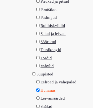
Pirukad ja pitsad
Pontšikud
Pudingud
Rullbiskviidid
Saiad ja leivad
Sõõrikud
Tassikoogid
Tordid
Vahvlid
Suupisted
Eelroad ja vahepalad
Hummus
Leivamäärded
Snäkid