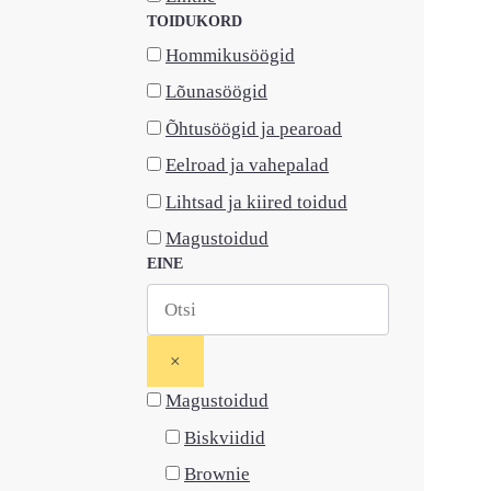
TOIDUKORD
Hommikusöögid
Lõunasöögid
Õhtusöögid ja pearoad
Eelroad ja vahepalad
Lihtsad ja kiired toidud
Magustoidud
EINE
×
Magustoidud
Biskviidid
Brownie