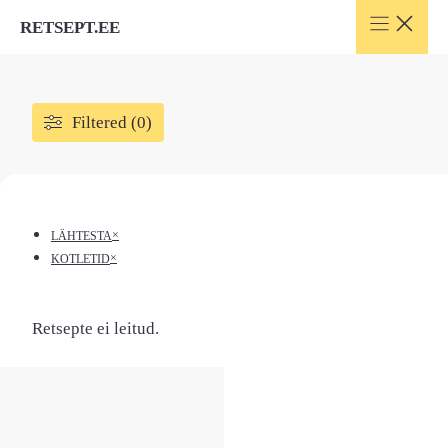
Skip
RETSEPT.EE
to
content
Filtered (0)
×
LÄHTESTA
×
KOTLETID
Retsepte ei leitud.