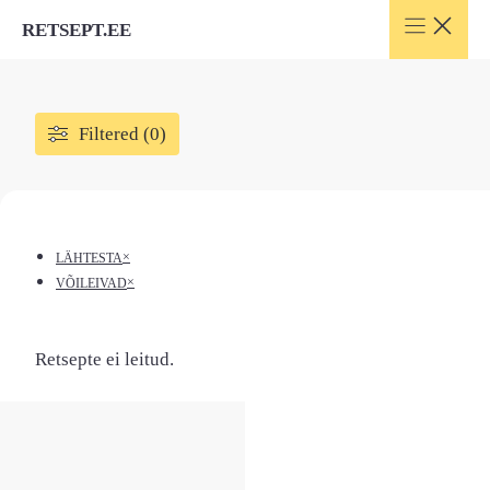
Skip
RETSEPT.EE
to
content
Filtered (0)
×
LÄHTESTA
×
VÕILEIVAD
Retsepte ei leitud.