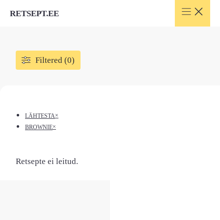
Skip
RETSEPT.EE
to
content
Filtered (0)
×
LÄHTESTA
×
BROWNIE
Retsepte ei leitud.