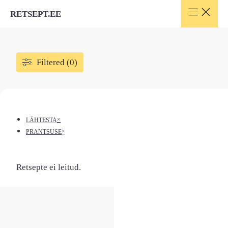
Skip
RETSEPT.EE
to
content
Filtered (0)
×
LÄHTESTA
×
PRANTSUSE
Retsepte ei leitud.