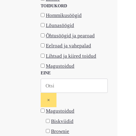
TOIDUKORD
Hommikusöögid
Lõunasöögid
Õhtusöögid ja pearoad
Eelroad ja vahepalad
Lihtsad ja kiired toidud
Magustoidud
EINE
×
Magustoidud
Biskviidid
Brownie