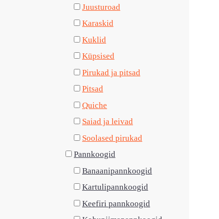
Juusturoad
Karaskid
Kuklid
Küpsised
Pirukad ja pitsad
Pitsad
Quiche
Saiad ja leivad
Soolased pirukad
Pannkoogid
Banaanipannkoogid
Kartulipannkoogid
Keefiri pannkoogid