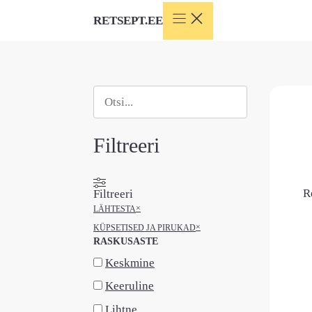
Skip
RETSEPT.EE
to
content
Otsi
When autocomplete results are available use
Filtreeri
R
Filtreeri
×
LÄHTESTA
×
KÜPSETISED JA PIRUKAD
RASKUSASTE
Keskmine
Keeruline
Lihtne