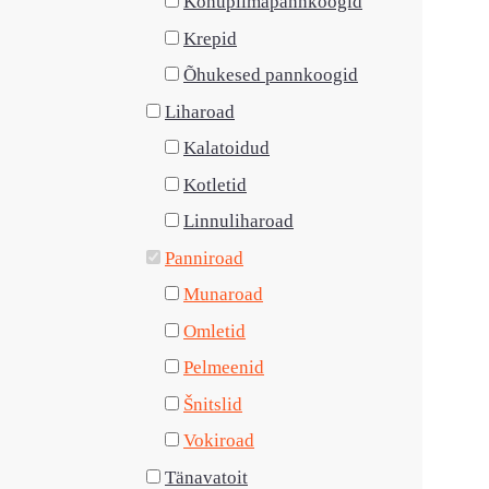
Kohupiimapannkoogid
Krepid
Õhukesed pannkoogid
Liharoad
Kalatoidud
Kotletid
Linnuliharoad
Panniroad
Munaroad
Omletid
Pelmeenid
Šnitslid
Vokiroad
Tänavatoit