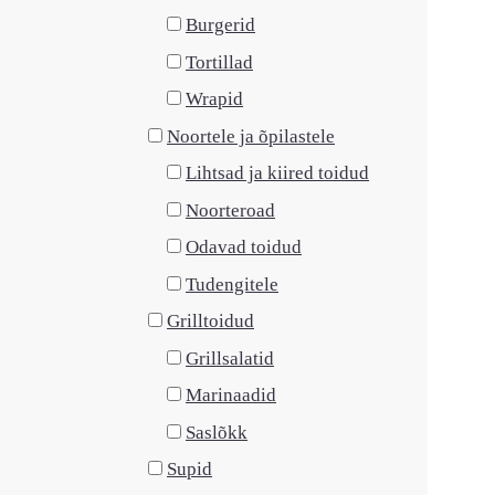
Burgerid
Tortillad
Wrapid
Noortele ja õpilastele
Lihtsad ja kiired toidud
Noorteroad
Odavad toidud
Tudengitele
Grilltoidud
Grillsalatid
Marinaadid
Saslõkk
Supid