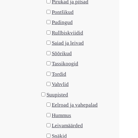
Pirukad ja pitsad
Pontšikud
Pudingud
Rullbiskviidid
Saiad ja leivad
Sõõrikud
Tassikoogid
Tordid
Vahvlid
Suupisted
Eelroad ja vahepalad
Hummus
Leivamäärded
Snäkid