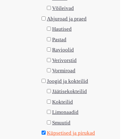
Võileivad
Ahjuroad ja praed
Hautised
Pastad
Ravioolid
Verivorstid
Vormiroad
Joogid ja kokteilid
Jäätisekokteilid
Kokteilid
Limonaadid
Smuutid
Küpsetised ja pirukad