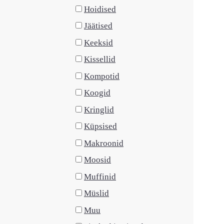
Hoidised
Jäätised
Keeksid
Kissellid
Kompotid
Koogid
Kringlid
Küpsised
Makroonid
Moosid
Muffinid
Müslid
Muu