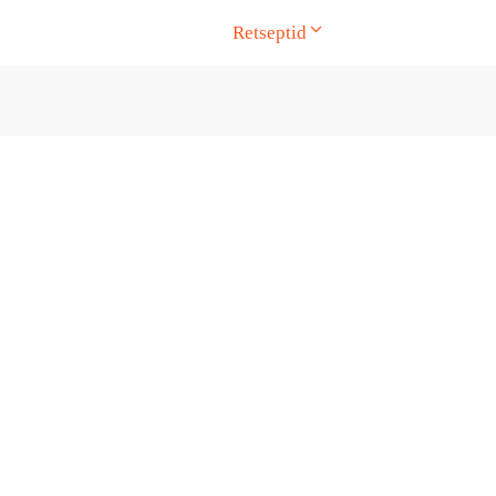
Retseptid
ge. Touch device users, explore by touch or with swipe gesture