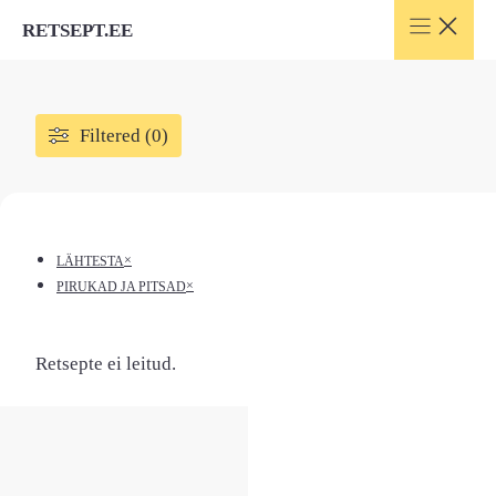
Skip
RETSEPT.EE
to
content
Filtered (0)
×
LÄHTESTA
×
PIRUKAD JA PITSAD
Retsepte ei leitud.