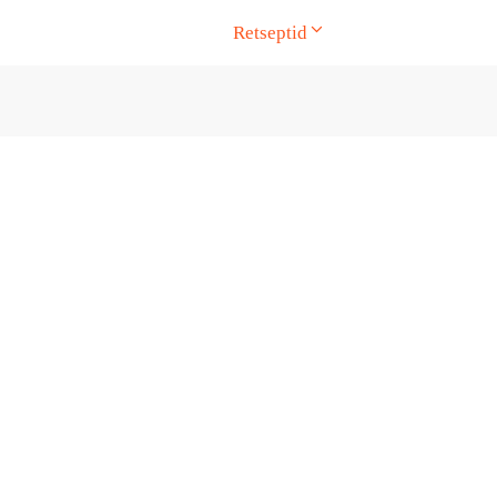
Retseptid
ge. Touch device users, explore by touch or with swipe gesture