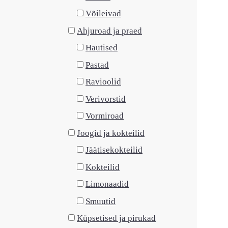
Võileivad
Ahjuroad ja praed
Hautised
Pastad
Ravioolid
Verivorstid
Vormiroad
Joogid ja kokteilid
Jäätisekokteilid
Kokteilid
Limonaadid
Smuutid
Küpsetised ja pirukad