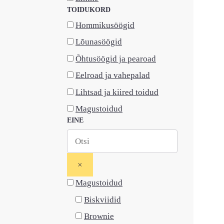
TOIDUKORD
Hommikusöögid
Lõunasöögid
Õhtusöögid ja pearoad
Eelroad ja vahepalad
Lihtsad ja kiired toidud
Magustoidud
EINE
×
Magustoidud
Biskviidid
Brownie