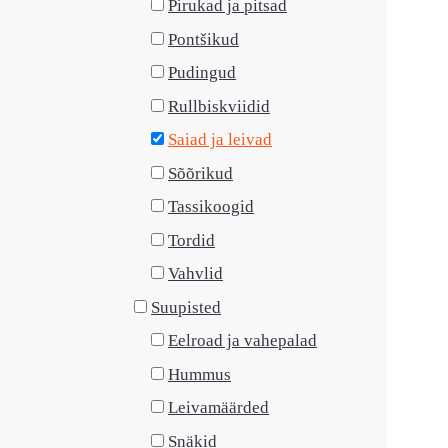
Pirukad ja pitsad
Pontšikud
Pudingud
Rullbiskviidid
Saiad ja leivad
Sõõrikud
Tassikoogid
Tordid
Vahvlid
Suupisted
Eelroad ja vahepalad
Hummus
Leivamäärded
Snäkid