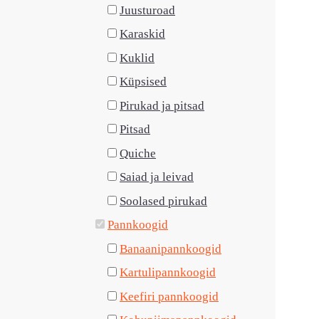
Juusturoad
Karaskid
Kuklid
Küpsised
Pirukad ja pitsad
Pitsad
Quiche
Saiad ja leivad
Soolased pirukad
Pannkoogid
Banaanipannkoogid
Kartulipannkoogid
Keefiri pannkoogid