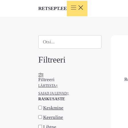
Skip
RETSEPT.EE
to
content
Otsi
When autocomplete results are available use
Filtreeri
R
Filtreeri
×
LÄHTESTA
×
SAIAD JA LEIVAD
RASKUSASTE
Keskmine
Keeruline
Lihtne