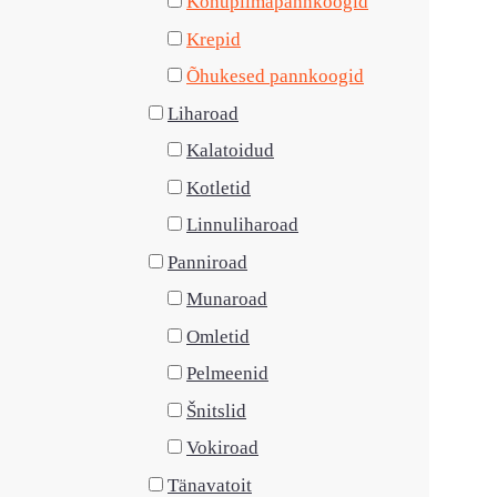
Kohupiimapannkoogid
Krepid
Õhukesed pannkoogid
Liharoad
Kalatoidud
Kotletid
Linnuliharoad
Panniroad
Munaroad
Omletid
Pelmeenid
Šnitslid
Vokiroad
Tänavatoit