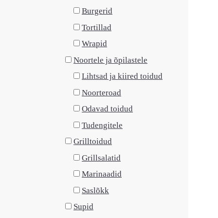
Burgerid
Tortillad
Wrapid
Noortele ja õpilastele
Lihtsad ja kiired toidud
Noorteroad
Odavad toidud
Tudengitele
Grilltoidud
Grillsalatid
Marinaadid
Saslõkk
Supid