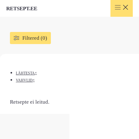
Skip
RETSEPT.EE
to
content
Filtered (0)
×
LÄHTESTA
×
VAHVLID
Retsepte ei leitud.