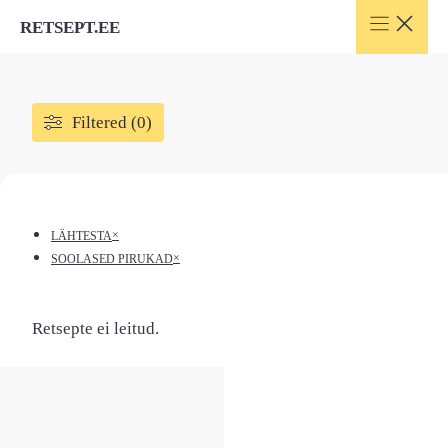
Skip
RETSEPT.EE
to
content
Filtered (0)
×
LÄHTESTA
×
SOOLASED PIRUKAD
Retsepte ei leitud.