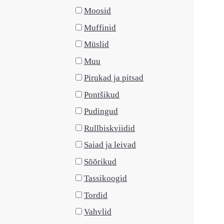
Moosid
Muffinid
Müslid
Muu
Pirukad ja pitsad
Pontšikud
Pudingud
Rullbiskviidid
Saiad ja leivad
Sõõrikud
Tassikoogid
Tordid
Vahvlid