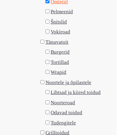
Omletid
Pelmeenid
Šnitslid
Vokiroad
Tänavatoit
Burgerid
Tortillad
Wrapid
Noortele ja õpilastele
Lihtsad ja kiired toidud
Noorteroad
Odavad toidud
Tudengitele
Grilltoidud