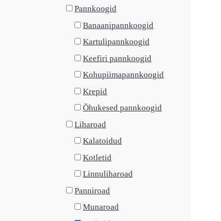
Pannkoogid
Banaanipannkoogid
Kartulipannkoogid
Keefiri pannkoogid
Kohupiimapannkoogid
Krepid
Õhukesed pannkoogid
Liharoad
Kalatoidud
Kotletid
Linnuliharoad
Panniroad
Munaroad