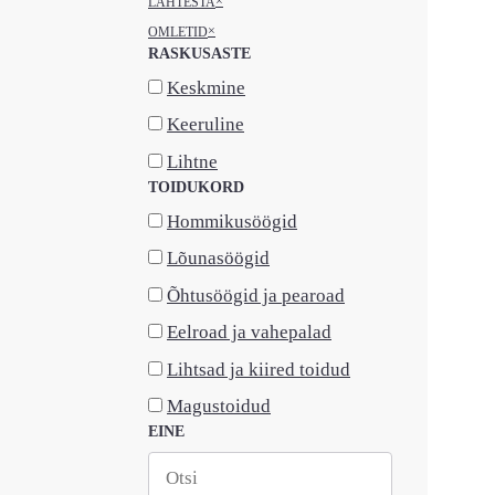
×
LÄHTESTA
×
OMLETID
RASKUSASTE
Keskmine
Keeruline
Lihtne
TOIDUKORD
Hommikusöögid
Lõunasöögid
Õhtusöögid ja pearoad
Eelroad ja vahepalad
Lihtsad ja kiired toidud
Magustoidud
EINE