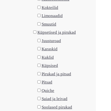
Kokteilid
Limonaadid
Smuutid
Küpsetised ja pirukad
Juusturoad
Karaskid
Kuklid
Küpsised
Pirukad ja pitsad
Pitsad
Quiche
Saiad ja leivad
Soolased pirukad