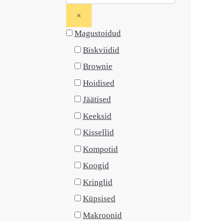
×
Magustoidud
Biskviidid
Brownie
Hoidised
Jäätised
Keeksid
Kissellid
Kompotid
Koogid
Kringlid
Küpsised
Makroonid