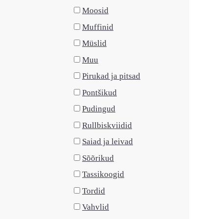
Moosid
Muffinid
Müslid
Muu
Pirukad ja pitsad
Pontšikud
Pudingud
Rullbiskviidid
Saiad ja leivad
Sõõrikud
Tassikoogid
Tordid
Vahvlid