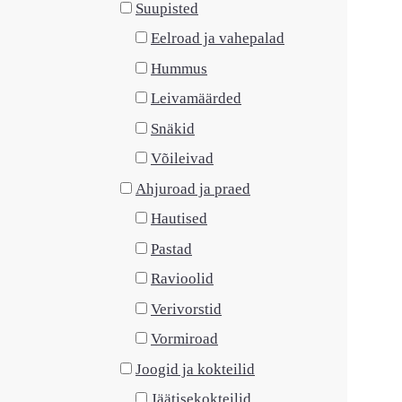
Suupisted
Eelroad ja vahepalad
Hummus
Leivamäärded
Snäkid
Võileivad
Ahjuroad ja praed
Hautised
Pastad
Ravioolid
Verivorstid
Vormiroad
Joogid ja kokteilid
Jäätisekokteilid