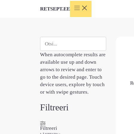
Skip
RETSEPT.EE
to
content
Otsi
When autocomplete results are
available use up and down
arrows to review and enter to
go to the desired page. Touch
R
device users, explore by touch
or with swipe gestures.
Filtreeri
Filtreeri