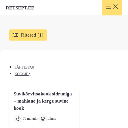
Skip
RETSEPT.EE
to
content
Filtered (1)
×
LÄHTESTA
×
KOOGID
Suvikõrvitsakook sidruniga
– mahlane ja kerge suvine
kook
70 minutit
Lihtne