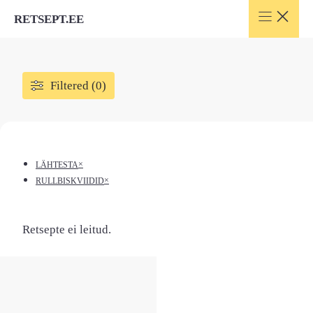
Skip
RETSEPT.EE
to
content
Filtered (0)
×
LÄHTESTA
×
RULLBISKVIIDID
Retsepte ei leitud.