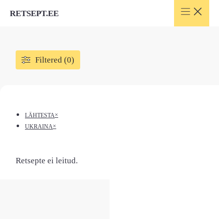
Skip
RETSEPT.EE
to
content
Filtered (0)
×
LÄHTESTA
×
UKRAINA
Retsepte ei leitud.