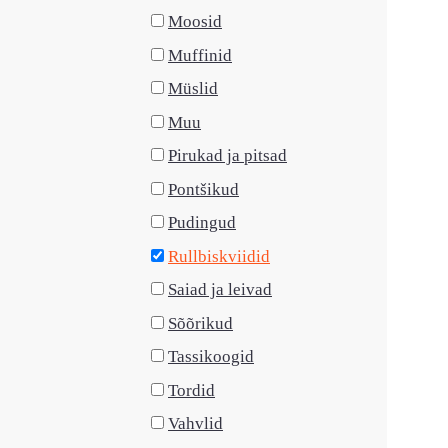
Moosid
Muffinid
Müslid
Muu
Pirukad ja pitsad
Pontšikud
Pudingud
Rullbiskviidid
Saiad ja leivad
Sõõrikud
Tassikoogid
Tordid
Vahvlid