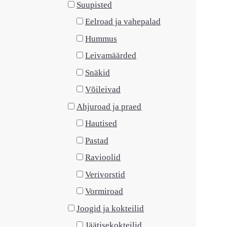
Suupisted
Eelroad ja vahepalad
Hummus
Leivamäärded
Snäkid
Võileivad
Ahjuroad ja praed
Hautised
Pastad
Ravioolid
Verivorstid
Vormiroad
Joogid ja kokteilid
Jäätisekokteilid