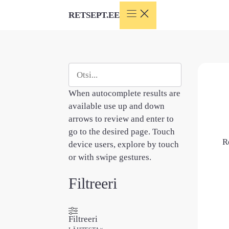
Skip
RETSEPT.EE
to
content
Otsi
When autocomplete results are
available use up and down
arrows to review and enter to
go to the desired page. Touch
R
device users, explore by touch
or with swipe gestures.
Filtreeri
Filtreeri