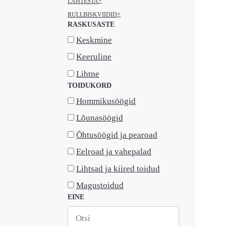
×
LÄHTESTA
×
RULLBISKVIIDID
RASKUSASTE
Keskmine
Keeruline
Lihtne
TOIDUKORD
Hommikusöögid
Lõunasöögid
Õhtusöögid ja pearoad
Eelroad ja vahepalad
Lihtsad ja kiired toidud
Magustoidud
EINE