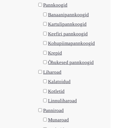
Pannkoogid
Banaanipannkoogid
Kartulipannkoogid
Keefiri pannkoogid
Kohupiimapannkoogid
Krepid
Õhukesed pannkoogid
Liharoad
Kalatoidud
Kotletid
Linnuliharoad
Panniroad
Munaroad