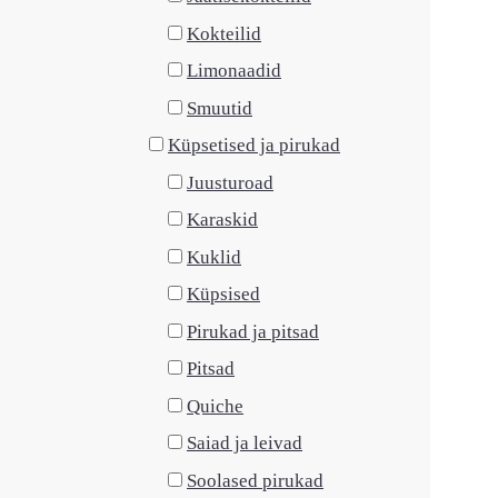
Kokteilid
Limonaadid
Smuutid
Küpsetised ja pirukad
Juusturoad
Karaskid
Kuklid
Küpsised
Pirukad ja pitsad
Pitsad
Quiche
Saiad ja leivad
Soolased pirukad