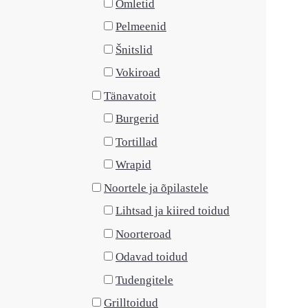
Omletid
Pelmeenid
Šnitslid
Vokiroad
Tänavatoit
Burgerid
Tortillad
Wrapid
Noortele ja õpilastele
Lihtsad ja kiired toidud
Noorteroad
Odavad toidud
Tudengitele
Grilltoidud