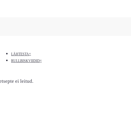
×
LÄHTESTA
×
RULLBISKVIIDID
etsepte ei leitud.