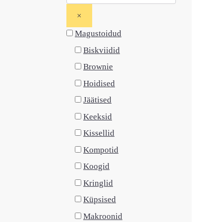
×
Magustoidud
Biskviidid
Brownie
Hoidised
Jäätised
Keeksid
Kissellid
Kompotid
Koogid
Kringlid
Küpsised
Makroonid