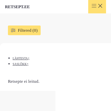
Skip
RETSEPT.EE
to
content
Filtered (0)
×
LÄHTESTA
×
SASLÕKK
Retsepte ei leitud.