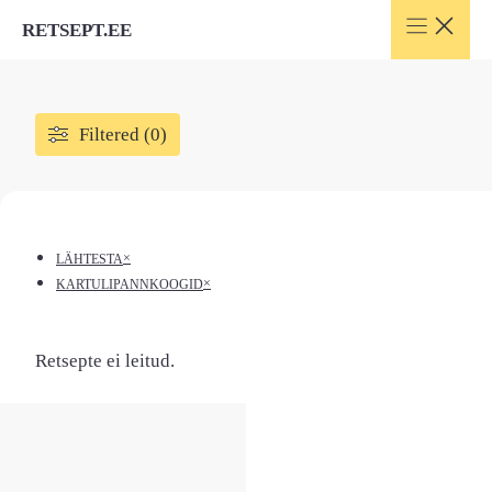
Skip
RETSEPT.EE
to
content
Filtered (0)
×
LÄHTESTA
×
KARTULIPANNKOOGID
Retsepte ei leitud.