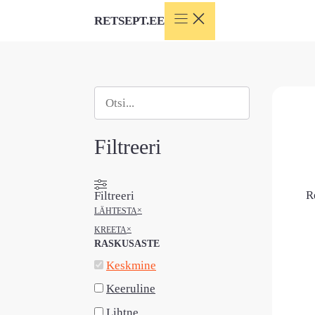
Skip
RETSEPT.EE
to
content
Otsi
When autocomplete results are available use
Filtreeri
R
Filtreeri
×
LÄHTESTA
×
KREETA
RASKUSASTE
Keskmine
Keeruline
Lihtne