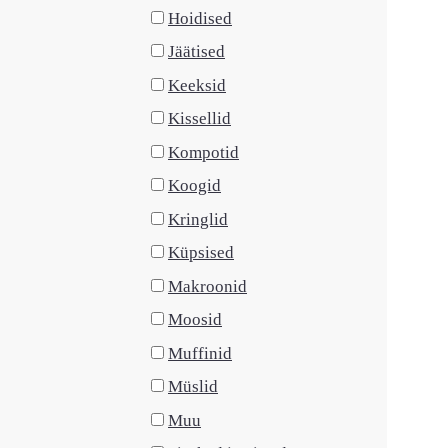
Hoidised
Jäätised
Keeksid
Kissellid
Kompotid
Koogid
Kringlid
Küpsised
Makroonid
Moosid
Muffinid
Müslid
Muu