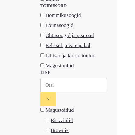
TOIDUKORD
Hommikusöögid
Lõunasöögid
Õhtusöögid ja pearoad
Eelroad ja vahepalad
Lihtsad ja kiired toidud
Magustoidud
EINE
×
Magustoidud
Biskviidid
Brownie