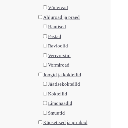
Võileivad
Ahjuroad ja praed
Hautised
Pastad
Ravioolid
Verivorstid
Vormiroad
Joogid ja kokteilid
Jäätisekokteilid
Kokteilid
Limonaadid
Smuutid
Küpsetised ja pirukad