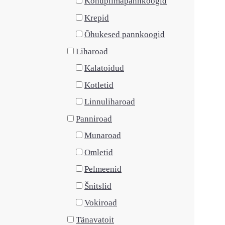
Kohupiimapannkoogid
Krepid
Õhukesed pannkoogid
Liharoad
Kalatoidud
Kotletid
Linnuliharoad
Panniroad
Munaroad
Omletid
Pelmeenid
Šnitslid
Vokiroad
Tänavatoit