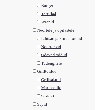
Burgerid
Tortillad
Wrapid
Noortele ja õpilastele
Lihtsad ja kiired toidud
Noorteroad
Odavad toidud
Tudengitele
Grilltoidud
Grillsalatid
Marinaadid
Saslõkk
Supid