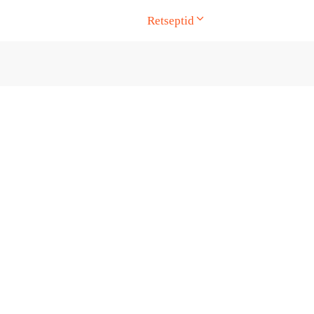
Retseptid
ge. Touch device users, explore by touch or with swipe gesture