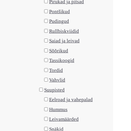
Pirukad ja pitsad
Pontšikud
Pudingud
Rullbiskviidid
Saiad ja leivad
Sõõrikud
Tassikoogid
Tordid
Vahvlid
Suupisted
Eelroad ja vahepalad
Hummus
Leivamäärded
Snäkid