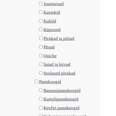
Juusturoad
Karaskid
Kuklid
Küpsised
Pirukad ja pitsad
Pitsad
Quiche
Saiad ja leivad
Soolased pirukad
Pannkoogid
Banaanipannkoogid
Kartulipannkoogid
Keefiri pannkoogid