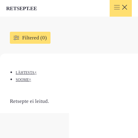
Skip
RETSEPT.EE
to
content
Filtered (0)
×
LÄHTESTA
×
SOOME
Retsepte ei leitud.