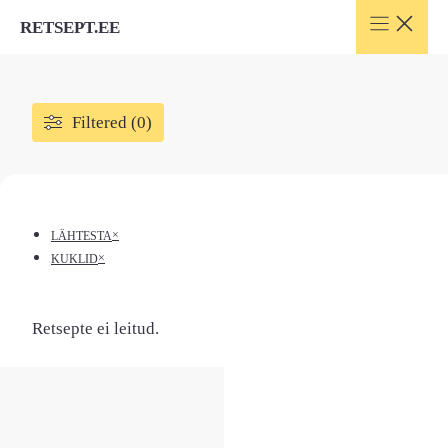
Skip
RETSEPT.EE
to
content
Filtered (0)
×
LÄHTESTA
×
KUKLID
Retsepte ei leitud.