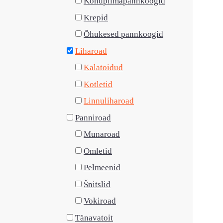
Kohupiimapannkoogid
Krepid
Õhukesed pannkoogid
Liharoad
Kalatoidud
Kotletid
Linnuliharoad
Panniroad
Munaroad
Omletid
Pelmeenid
Šnitslid
Vokiroad
Tänavatoit