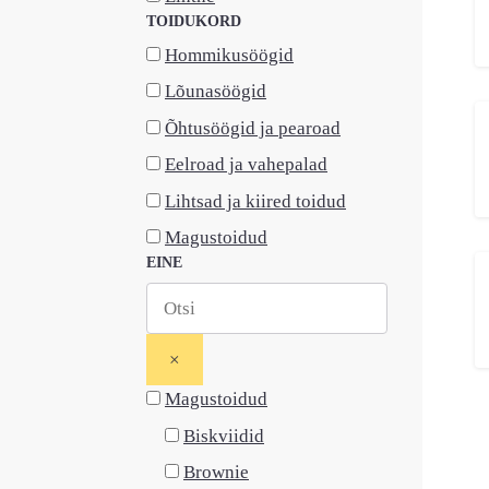
TOIDUKORD
Hommikusöögid
Lõunasöögid
Õhtusöögid ja pearoad
Eelroad ja vahepalad
Lihtsad ja kiired toidud
Magustoidud
EINE
×
Magustoidud
Biskviidid
Brownie