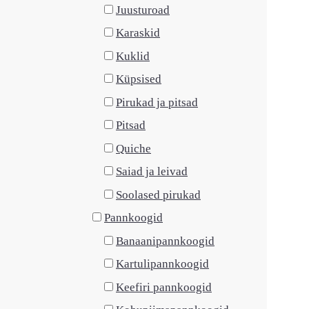
Juusturoad
Karaskid
Kuklid
Küpsised
Pirukad ja pitsad
Pitsad
Quiche
Saiad ja leivad
Soolased pirukad
Pannkoogid
Banaanipannkoogid
Kartulipannkoogid
Keefiri pannkoogid