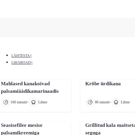
 up and down arrows to review and enter to go to the desired pa
×
LÄHTESTA
×
LIHAROAD
Mahlased kanakoivad
Krõbe ürdikana
palsamiäädikamarinaadis
160 minutit
Lihtne
80 minutit
Lihtne
Seasisefilee mesise
Grillitud kala maitse
palsamikreemiga
seguga