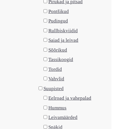
Pirukad ja pitsad
Pontšikud
Pudingud
Rullbiskviidid
Saiad ja leivad
Sõõrikud
Tassikoogid
Tordid
Vahvlid
Suupisted
Eelroad ja vahepalad
Hummus
Leivamäärded
Snäkid