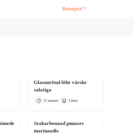
Retseptid
ge. Touch device users, explore by touch or with swipe gesture
Glasuuritud lõhe värske
salatiga
25 minutit
Lihtne
taimede
Seakarbonaad punases
marinaadis