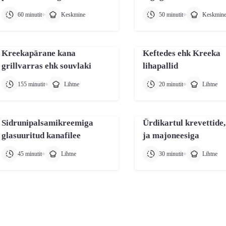
60 minutit
Keskmine
50 minutit
Keskmin
Kreekapärane kana
Keftedes ehk Kreeka
grillvarras ehk souvlaki
lihapallid
155 minutit
Lihtne
20 minutit
Lihtne
Sidrunipalsamikreemiga
Ürdikartul krevettide,
glasuuritud kanafilee
ja majoneesiga
45 minutit
Lihtne
30 minutit
Lihtne