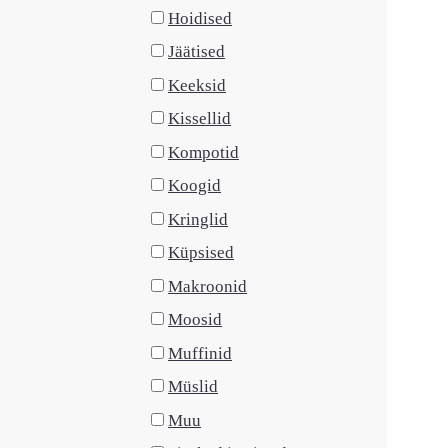
Hoidised
Jäätised
Keeksid
Kissellid
Kompotid
Koogid
Kringlid
Küpsised
Makroonid
Moosid
Muffinid
Müslid
Muu