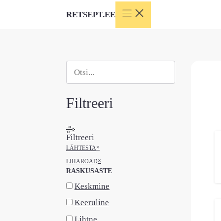
Skip
RETSEPT.EE
to
content
Otsi
When autocomplete results are available use
Filtreeri
Filtreeri
×
LÄHTESTA
×
LIHAROAD
RASKUSASTE
Keskmine
Keeruline
Lihtne