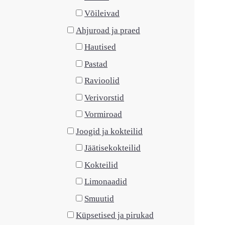
Võileivad
Ahjuroad ja praed
Hautised
Pastad
Ravioolid
Verivorstid
Vormiroad
Joogid ja kokteilid
Jäätisekokteilid
Kokteilid
Limonaadid
Smuutid
Küpsetised ja pirukad