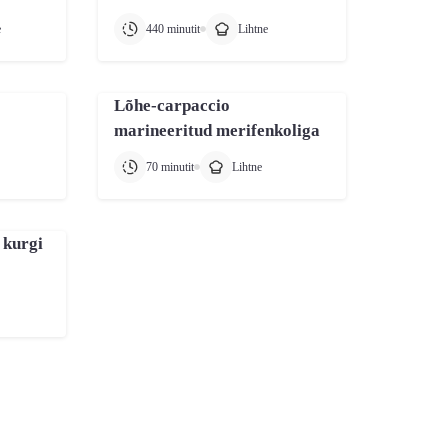
e
440 minutit
Lihtne
Lõhe-carpaccio
marineeritud merifenkoliga
70 minutit
Lihtne
 kurgi