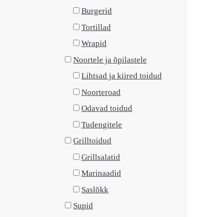
Burgerid
Tortillad
Wrapid
Noortele ja õpilastele
Lihtsad ja kiired toidud
Noorteroad
Odavad toidud
Tudengitele
Grilltoidud
Grillsalatid
Marinaadid
Saslõkk
Supid