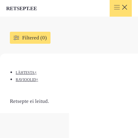
Skip
RETSEPT.EE
to
content
Filtered (0)
×
LÄHTESTA
×
RAVIOOLID
Retsepte ei leitud.