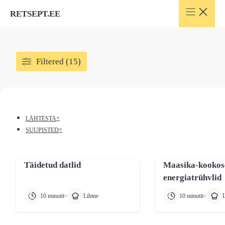
Skip
RETSEPT.EE
to
content
Filtered (15)
×
LÄHTESTA
×
SUUPISTED
Täidetud datlid
Maasika-kookos
energiatrühvlid
10 minutit
Lihtne
10 minutit
L