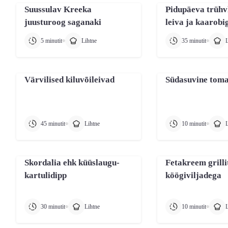
Suussulav Kreeka
Pidupäeva trühv
juusturoog saganaki
leiva ja kaarobi
5 minutit
Lihtne
35 minutit
L
Värvilised kiluvõileivad
Südasuvine toma
45 minutit
Lihtne
10 minutit
L
Skordalia ehk küüslaugu-
Fetakreem grilli
kartulidipp
köögiviljadega
30 minutit
Lihtne
10 minutit
L