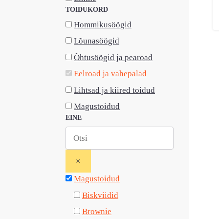
TOIDUKORD
Hommikusöögid
Lõunasöögid
Õhtusöögid ja pearoad
Eelroad ja vahepalad
Lihtsad ja kiired toidud
Magustoidud
EINE
×
Magustoidud
Biskviidid
Brownie