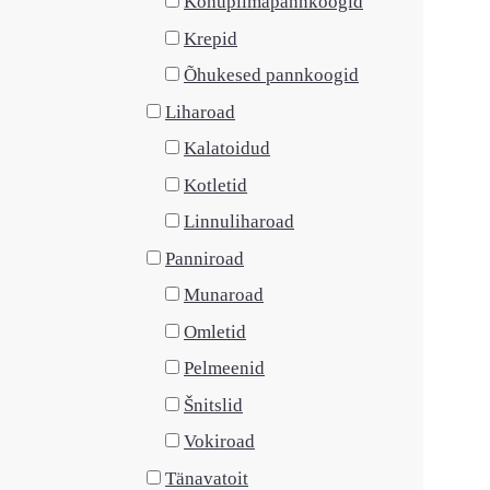
Kohupiimapannkoogid
Krepid
Õhukesed pannkoogid
Liharoad
Kalatoidud
Kotletid
Linnuliharoad
Panniroad
Munaroad
Omletid
Pelmeenid
Šnitslid
Vokiroad
Tänavatoit