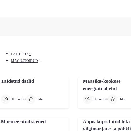
 up and down arrows to review and enter to go to the desired pa
×
LÄHTESTA
×
MAGUSTOIDUD
Täidetud datlid
Maasika-kookose
energiatrühvlid
10 minutit
Lihtne
10 minutit
Lihtne
Marineeritud seened
Ahjus küpsetatud feta
viigimarjade ja pähkl