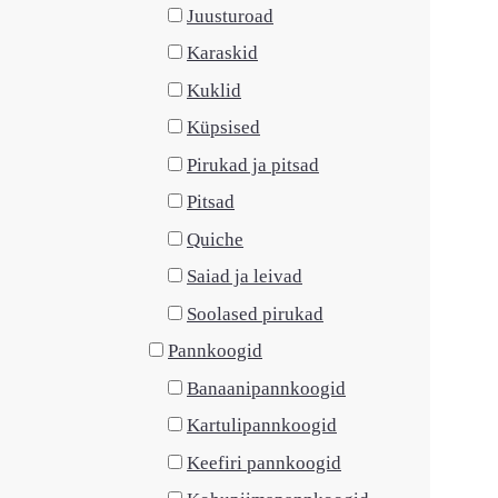
Juusturoad
Karaskid
Kuklid
Küpsised
Pirukad ja pitsad
Pitsad
Quiche
Saiad ja leivad
Soolased pirukad
Pannkoogid
Banaanipannkoogid
Kartulipannkoogid
Keefiri pannkoogid