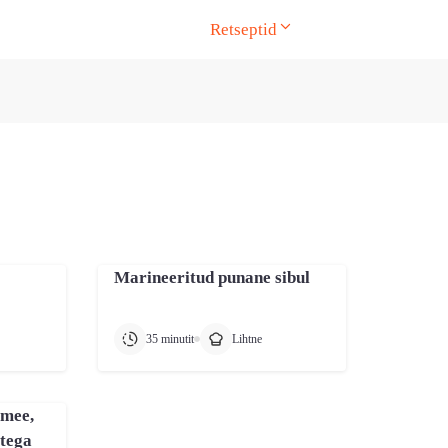
Retseptid
ge. Touch device users, explore by touch or with swipe gesture
Marineeritud punane sibul
35 minutit
Lihtne
 mee,
itega