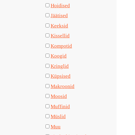
Hoidised
Jäätised
Keeksid
Kissellid
Kompotid
Koogid
Kringlid
Küpsised
Makroonid
Moosid
Muffinid
Müslid
Muu