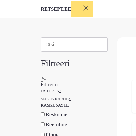
Skip
RETSEPT.EE
to
content
Otsi
When autocomplete results are available use
Filtreeri
Filtreeri
×
LÄHTESTA
×
MAGUSTOIDUD
RASKUSASTE
Keskmine
Keeruline
Lihtne