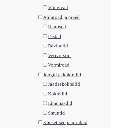
Võileivad
Ahjuroad ja praed
Hautised
Pastad
Ravioolid
Verivorstid
Vormiroad
Joogid ja kokteilid
Jäätisekokteilid
Kokteilid
Limonaadid
Smuutid
Küpsetised ja pirukad