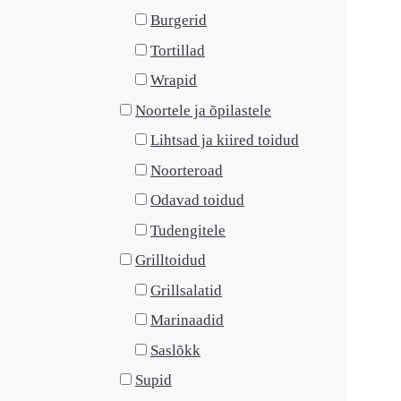
Burgerid
Tortillad
Wrapid
Noortele ja õpilastele
Lihtsad ja kiired toidud
Noorteroad
Odavad toidud
Tudengitele
Grilltoidud
Grillsalatid
Marinaadid
Saslõkk
Supid