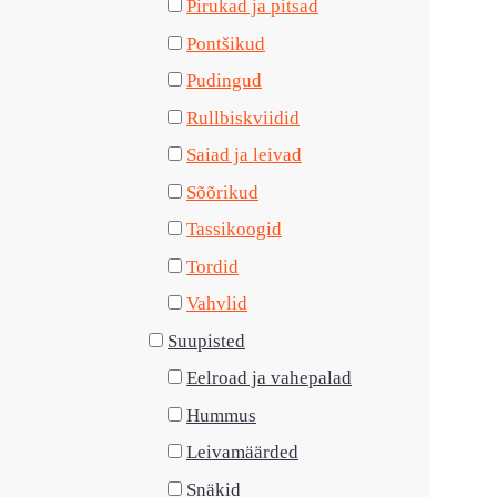
Pirukad ja pitsad
Pontšikud
Pudingud
Rullbiskviidid
Saiad ja leivad
Sõõrikud
Tassikoogid
Tordid
Vahvlid
Suupisted
Eelroad ja vahepalad
Hummus
Leivamäärded
Snäkid