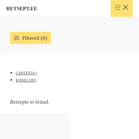
Skip
RETSEPT.EE
to
content
Filtered (0)
×
LÄHTESTA
×
KISSELLID
Retsepte ei leitud.