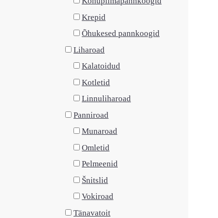
Kohupiimapannkoogid
Krepid
Õhukesed pannkoogid
Liharoad
Kalatoidud
Kotletid
Linnuliharoad
Panniroad
Munaroad
Omletid
Pelmeenid
Šnitslid
Vokiroad
Tänavatoit