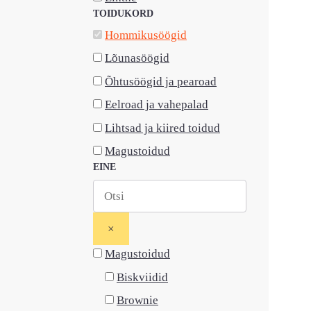
TOIDUKORD
Hommikusöögid
Lõunasöögid
Õhtusöögid ja pearoad
Eelroad ja vahepalad
Lihtsad ja kiired toidud
Magustoidud
EINE
×
Magustoidud
Biskviidid
Brownie