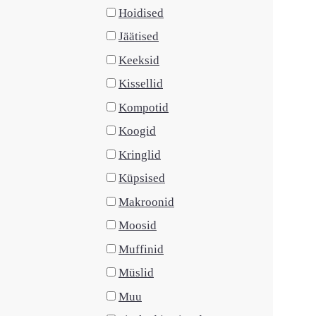
Hoidised
Jäätised
Keeksid
Kissellid
Kompotid
Koogid
Kringlid
Küpsised
Makroonid
Moosid
Muffinid
Müslid
Muu