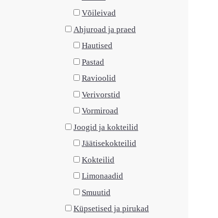
Võileivad
Ahjuroad ja praed
Hautised
Pastad
Ravioolid
Verivorstid
Vormiroad
Joogid ja kokteilid
Jäätisekokteilid
Kokteilid
Limonaadid
Smuutid
Küpsetised ja pirukad