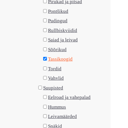
Pirukad ja pitsad
Pontšikud
Pudingud
Rullbiskviidid
Saiad ja leivad
Sõõrikud
Tassikoogid
Tordid
Vahvlid
Suupisted
Eelroad ja vahepalad
Hummus
Leivamäärded
Snäkid