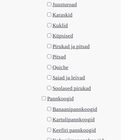
Juusturoad
Karaskid
Kuklid
Küpsised
Pirukad ja pitsad
Pitsad
Quiche
Saiad ja leivad
Soolased pirukad
Pannkoogid
Banaanipannkoogid
Kartulipannkoogid
Keefiri pannkoogid