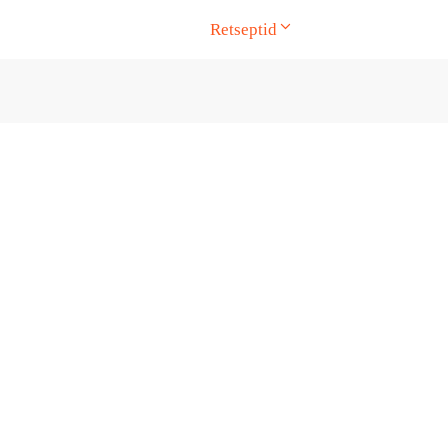
Retseptid
ge. Touch device users, explore by touch or with swipe gesture