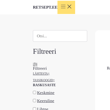
Skip
RETSEPT.EE
to
content
Otsi
When autocomplete results are available use
Filtreeri
R
Filtreeri
×
LÄHTESTA
×
TASSIKOOGID
RASKUSASTE
Keskmine
Keeruline
Lihtne