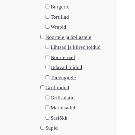
Burgerid
Tortillad
Wrapid
Noortele ja õpilastele
Lihtsad ja kiired toidud
Noorteroad
Odavad toidud
Tudengitele
Grilltoidud
Grillsalatid
Marinaadid
Saslõkk
Supid