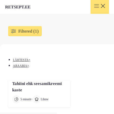
Skip
RETSEPT.EE
to
content
Filtered (1)
×
LÄHTESTA
×
ARAABIA
Tahiini ehk seesamikreemi
kaste
5 minutit
Lihtne