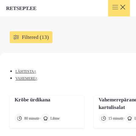
Skip
RETSEPT.EE
to
content
Filtered (13)
×
LÄHTESTA
×
VAHEMERE
Krõbe ürdikana
Vahemerepäran
kartulisalat
80 minutit
Lihtne
15 minutit
L