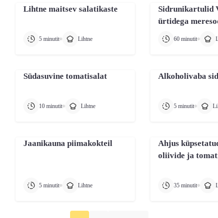
Lihtne maitsev salatikaste
Sidrunikartulid
ürtidega mereso
5 minutit
Lihtne
60 minutit
L
Südasuvine tomatisalat
Alkoholivaba si
10 minutit
Lihtne
5 minutit
Li
Jaanikauna piimakokteil
Ahjus küpsetatud
oliivide ja tomat
5 minutit
Lihtne
35 minutit
L