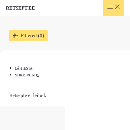
Skip
RETSEPT.EE
to
content
Filtered (0)
×
LÄHTESTA
×
VORMIROAD
Retsepte ei leitud.