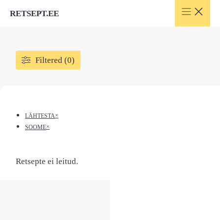
Skip
RETSEPT.EE
to
content
Filtered (0)
×
LÄHTESTA
×
SOOME
Retsepte ei leitud.