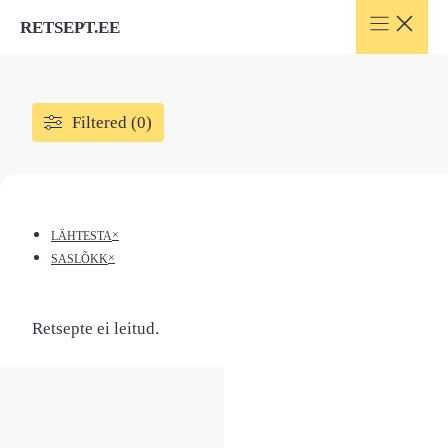
Skip
RETSEPT.EE
to
content
Filtered (0)
×
LÄHTESTA
×
SASLÕKK
Retsepte ei leitud.