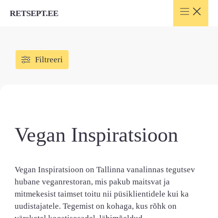
Skip
RETSEPT.EE
to
content
Filtreeri
Vegan Inspiratsioon
Vegan Inspiratsioon on Tallinna vanalinnas tegutsev
hubane veganrestoran, mis pakub maitsvat ja
mitmekesist taimset toitu nii püsiklientidele kui ka
uudistajatele. Tegemist on kohaga, kus rõhk on