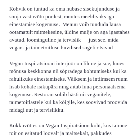
Kohvik on tuntud ka oma hubase sisekujunduse ja
sooja vastuvõtu poolest, muutes meeldivaks iga
einestamise kogemuse. Menüü võib tunduda lausa
ootamatult mitmekesine, üldine mulje on aga igastahes
avatud, loominguline ja tervislik — just see, mida
vegan- ja taimetoitluse huvilised sageli otsivad.
Vegan Inspiratsiooni interjöör on lihtne ja soe, luues
mõnusa keskkonna nii sõpradega kohtumiseks kui ka
rahulikuks einestamiseks. Väiksem ja intiimsem ruum
lisab kohale isikupära ning aitab luua personaalsema
kogemuse. Restoran sobib hästi nii veganitele,
taimetoitlastele kui ka kõigile, kes soovivad proovida
midagi uut ja tervislikku.
Kokkuvõttes on Vegan Inspiratsioon koht, kus taimne
toit on esitatud loovalt ja maitsekalt, pakkudes