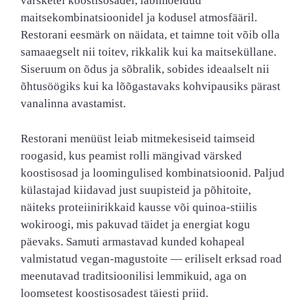
värsketel koostisosadel, läbimõeldud
maitsekombinatsioonidel ja kodusel atmosfääril.
Restorani eesmärk on näidata, et taimne toit võib olla
samaaegselt nii toitev, rikkalik kui ka maitseküllane.
Siseruum on õdus ja sõbralik, sobides ideaalselt nii
õhtusöögiks kui ka lõõgastavaks kohvipausiks pärast
vanalinna avastamist.
Restorani menüüst leiab mitmekesiseid taimseid
roogasid, kus peamist rolli mängivad värsked
koostisosad ja loomingulised kombinatsioonid. Paljud
külastajad kiidavad just suupisteid ja põhitoite,
näiteks proteiinirikkaid kausse või quinoa-stiilis
wokiroogi, mis pakuvad täidet ja energiat kogu
päevaks. Samuti armastavad kunded kohapeal
valmistatud vegan-magustoite — eriliselt erksad road
meenutavad traditsioonilisi lemmikuid, aga on
loomsetest koostisosadest täiesti priid.