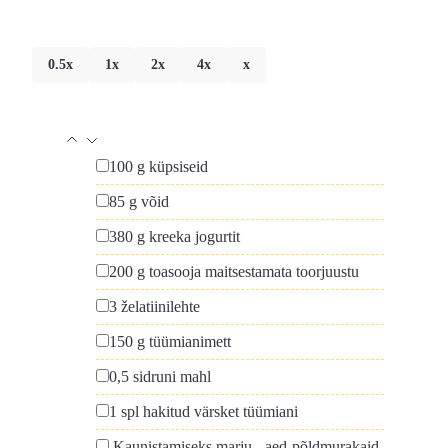
0.5x
1x
2x
4x
x
▢
100
g
küpsiseid
▢
85
g
võid
▢
380
g
kreeka jogurtit
▢
200
g
toasooja maitsestamata toorjuustu
▢
3
želatiinilehte
▢
150
g
tüümianimett
▢
0,5
sidruni mahl
▢
1
spl
hakitud värsket tüümiani
▢
Kaunistamiseks marju
-
aed-põldmurakaid,