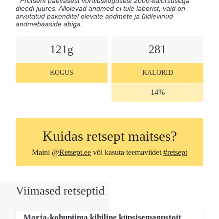
121
281
KOGUS
KALORID
14%
Kuidas retsept maitses?
Maini
@Retsept.ee
või kasuta teemaviidet
#retsept
Viimased retseptid
Marja-kohupiima kihiline küpsisemagustoit