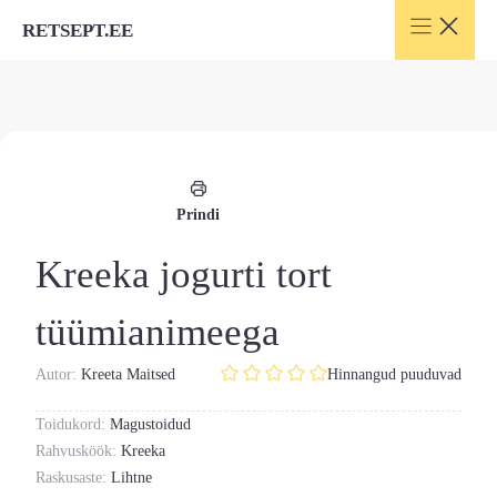
Skip
RETSEPT.EE
to
content
Prindi
Kreeka jogurti tort
tüümianimeega
Autor:
Kreeta Maitsed
Hinnangud puuduvad
Toidukord:
Magustoidud
Rahvusköök:
Kreeka
Raskusaste:
Lihtne