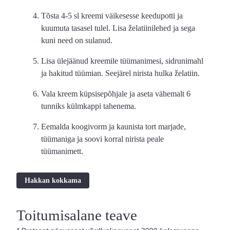
Tõsta 4-5 sl kreemi väikesesse keedupotti ja
kuumuta tasasel tulel. Lisa želatiinilehed ja sega
kuni need on sulanud.
Lisa ülejäänud kreemile tüümanimesi, sidrunimahl
ja hakitud tüümian. Seejärel nirista hulka želatiin.
Vala kreem küpsisepõhjale ja aseta vähemalt 6
tunniks külmkappi tahenema.
Eemalda koogivorm ja kaunista tort marjade,
tüümaniga ja soovi korral nirista peale
tüümanimett.
Hakkan kokkama
Toitumisalane teave