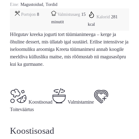
Eine:
Magustoidud
,
Tordid
minutit
Portsjon
8
Valmistusaeg
15
Kalorid
281
minutit
kcal
Hõrgutav kreeka jogurti tort tüümianimeega – kerge ja
õhuline dessert, mis üllatab igal suutäiel. Erilise intensiivse ja
iseloomuliku aroomiga Kreeta tüümanimesi annab koogile
meeldiva küllusliku maitse, mis rõõmustab nii magusasõpru
kui ka gurmaane.
Koostisosad
Valmistamine
Toiteväärtus
Koostisosad