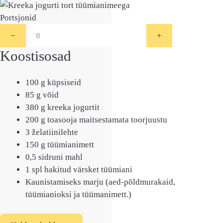
Portsjonid
−
+
Koostisosad
100
g
küpsiseid
85
g
võid
380
g
kreeka jogurtit
200
g
toasooja maitsestamata toorjuustu
3
želatiinilehte
150
g
tüümianimett
0,5
sidruni mahl
1
spl
hakitud värsket tüümiani
Kaunistamiseks marju
(aed-põldmurakaid,
tüümianioksi ja tüümanimett.)