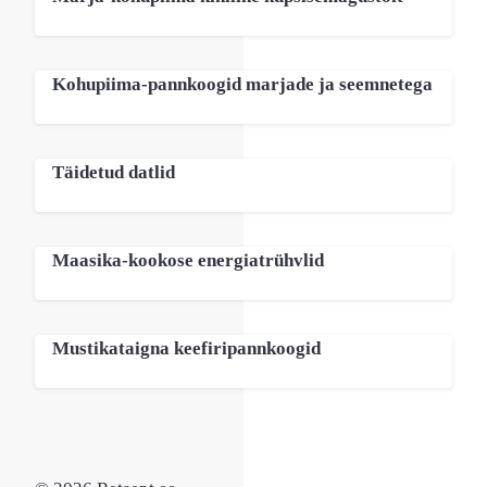
Kohupiima-pannkoogid marjade ja seemnetega
Täidetud datlid
Maasika-kookose energiatrühvlid
Mustikataigna keefiripannkoogid