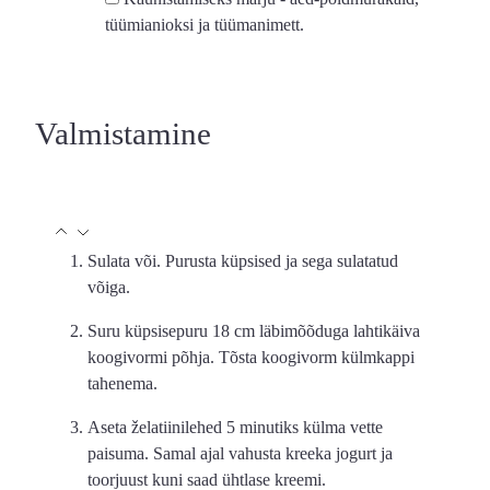
tüümianioksi ja tüümanimett.
Valmistamine
Sulata või. Purusta küpsised ja sega sulatatud
võiga.
Suru küpsisepuru 18 cm läbimõõduga lahtikäiva
koogivormi põhja. Tõsta koogivorm külmkappi
tahenema.
Aseta želatiinilehed
5 minutiks
külma vette
paisuma. Samal ajal vahusta kreeka jogurt ja
toorjuust kuni saad ühtlase kreemi.