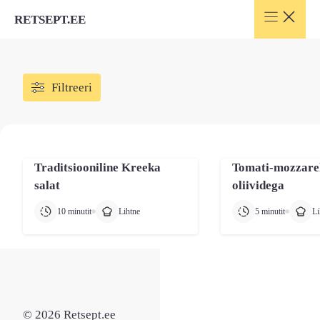
Skip
RETSEPT.EE
to
content
Filtreeri
Traditsiooniline Kreeka
Tomati-mozzarel
salat
oliividega
10 minutit
Lihtne
5 minutit
Li
© 2026 Retsept.ee