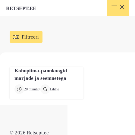
Skip
RETSEPT.EE
to
content
Filtreeri
Kohupiima-pannkoogid
marjade ja seemnetega
20 minutit
Lihtne
© 2026 Retsept.ee