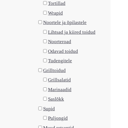
Tortillad
Wrapid
Noortele ja õpilastele
Lihtsad ja kiired toidud
Noorteroad
Odavad toidud
Tudengitele
Grilltoidud
Grillsalatid
Marinaadid
Saslõkk
Supid
Puljongid
Muud retseptid