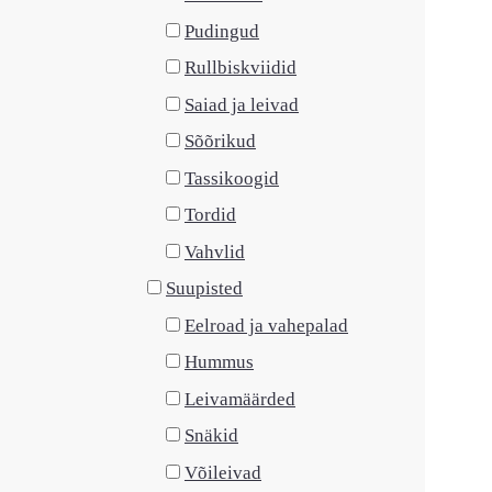
Pudingud
Rullbiskviidid
Saiad ja leivad
Sõõrikud
Tassikoogid
Tordid
Vahvlid
Suupisted
Eelroad ja vahepalad
Hummus
Leivamäärded
Snäkid
Võileivad