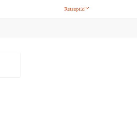
Retseptid
ge. Touch device users, explore by touch or with swipe gesture