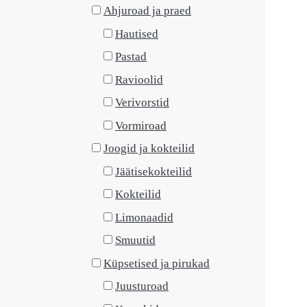
Ahjuroad ja praed
Hautised
Pastad
Ravioolid
Verivorstid
Vormiroad
Joogid ja kokteilid
Jäätisekokteilid
Kokteilid
Limonaadid
Smuutid
Küpsetised ja pirukad
Juusturoad