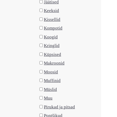
Jäätised
Keeksid
Kissellid
Kompotid
Koogid
Kringlid
Küpsised
Makroonid
Moosid
Muffinid
Müslid
Muu
Pirukad ja pitsad
Pontšikud