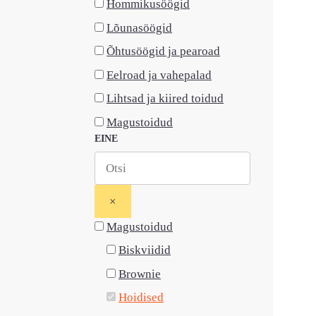
Hommikusöögid
Lõunasöögid
Õhtusöögid ja pearoad
Eelroad ja vahepalad
Lihtsad ja kiired toidud
Magustoidud
EINE
×
Magustoidud
Biskviidid
Brownie
Hoidised