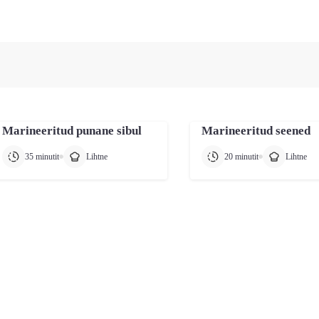
 up and down arrows to review and enter to go to the desired pa
Marineeritud punane sibul
Marineeritud seened
35 minutit
Lihtne
20 minutit
Lihtne