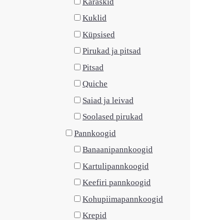
Karaskid
Kuklid
Küpsised
Pirukad ja pitsad
Pitsad
Quiche
Saiad ja leivad
Soolased pirukad
Pannkoogid
Banaanipannkoogid
Kartulipannkoogid
Keefiri pannkoogid
Kohupiimapannkoogid
Krepid