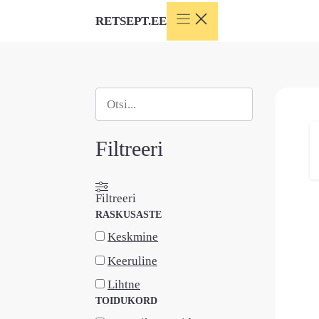
Skip
RETSEPT.EE
to
content
Otsi
When autocomplete results are available use
Filtreeri
Filtreeri
RASKUSASTE
Keskmine
Keeruline
Lihtne
TOIDUKORD