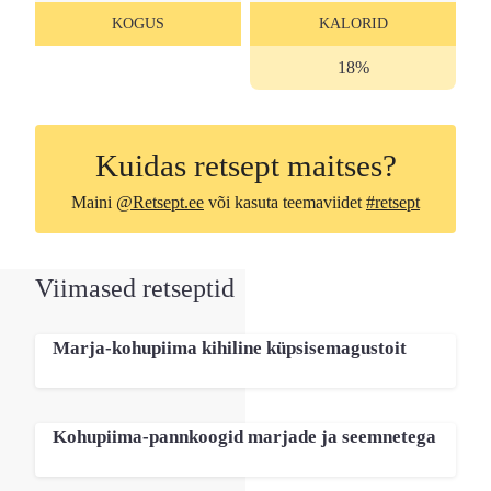
KOGUS
KALORID
18%
Kuidas retsept maitses?
Maini
@Retsept.ee
või kasuta teemaviidet
#retsept
Viimased retseptid
Marja-kohupiima kihiline küpsisemagustoit
Kohupiima-pannkoogid marjade ja seemnetega