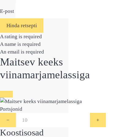
E-post
Hinda retsepti
A rating is required
A name is required
An email is required
Maitsev keeks
viinamarjamelassiga
Portsjonid
−
+
Koostisosad