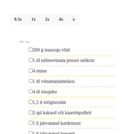
0.5x
1x
2x
4x
x
▢
200
g
toasooja võid
▢
1
dl
rafineerimata pruuni suhkrut
▢
4
muna
▢
1
dl
viinamarjamelassi
▢
4
dl
nisujahu
▢
1,5
tl
söögisoodat
▢
2
spl
kakaod või kaarobipulbrit
▢
1
tl
jahvatatud kardemoni
▢
1
tl
jahvatatud ingverit