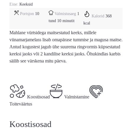
Eine:
Keeksid
tund
Portsjon
10
Valmistusaeg
1
Kalorid
368
minutit
tund
10
minutit
kcal
Mahlane vürtsidega maitsestatud keeks, millele
viinamarjamelass lisab omapärase tummise ja magusa maitse.
Antud kogustest jagub ühe suurema ringvormis küpsestatud
keeksi jaoks või 2 kandilise keeksi jaoks. Õhukindlas karbis
säilib see värskena mitu päeva.
Koostisosad
Valmistamine
Toiteväärtus
Koostisosad