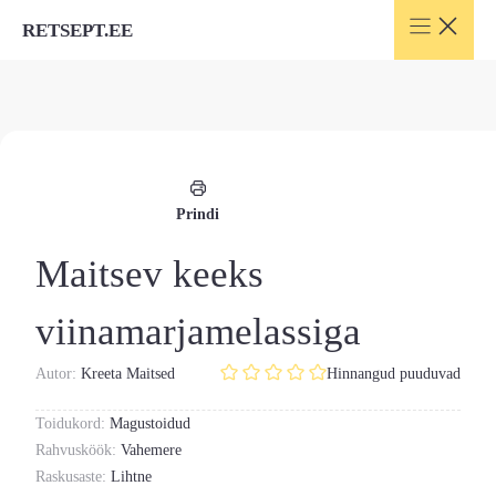
Skip
RETSEPT.EE
to
content
Prindi
Maitsev keeks
viinamarjamelassiga
Autor:
Kreeta Maitsed
Hinnangud puuduvad
Toidukord:
Magustoidud
Rahvusköök:
Vahemere
Raskusaste:
Lihtne