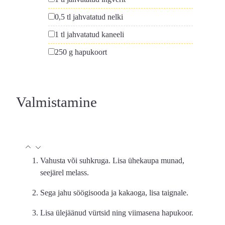
▢
0,5
tl
jahvatatud nelki
▢
1
tl
jahvatatud kaneeli
▢
250
g
hapukoort
Valmistamine
Vahusta või suhkruga. Lisa ühekaupa munad,
seejärel melass.
Sega jahu söögisooda ja kakaoga, lisa taignale.
Lisa ülejäänud vürtsid ning viimasena hapukoor.